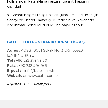
kullanımdan kaynaklanan arızalar garanti kapsamı
dışındadır.
7.
Garanti belgesi ile ilgili olarak çıkabilecek sorunlar için
Sanayi ve Ticaret Bakanlığı Tüketicinin ve Rekabetin
Korunması Genel Müdürlüğü’ne başvurulabilir.
BATEL ELEKTROMEKANİK SAN. VE TİC. A.Ş.
Adres :
AOSB 10001 Sokak No:13 Çiğli, 35620
İZMİR/TÜRKİYE
Tel :
+90 232 376 76 90
Faks :
+90 232 376 76 91
E-posta :
info@batel.com.tr
Websitesi :
www.batel.com.tr
Ağustos 2025 – Revizyon 1