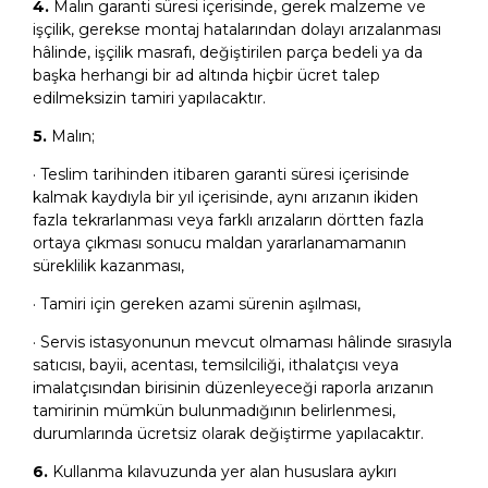
4.
Malın garanti süresi içerisinde, gerek malzeme ve
işçilik, gerekse montaj hatalarından dolayı arızalanması
hâlinde, işçilik masrafı, değiştirilen parça bedeli ya da
başka herhangi bir ad altında hiçbir ücret talep
edilmeksizin tamiri yapılacaktır.
5.
Malın;
· Teslim tarihinden itibaren garanti süresi içerisinde
kalmak kaydıyla bir yıl içerisinde, aynı arızanın ikiden
fazla tekrarlanması veya farklı arızaların dörtten fazla
ortaya çıkması sonucu maldan yararlanamamanın
süreklilik kazanması,
· Tamiri için gereken azami sürenin aşılması,
· Servis istasyonunun mevcut olmaması hâlinde sırasıyla
satıcısı, bayii, acentası, temsilciliği, ithalatçısı veya
imalatçısından birisinin düzenleyeceği raporla arızanın
tamirinin mümkün bulunmadığının belirlenmesi,
durumlarında ücretsiz olarak değiştirme yapılacaktır.
6.
Kullanma kılavuzunda yer alan hususlara aykırı