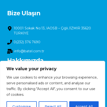
Bize Ulaşın
10001 Sokak No:13, İAOSB – Çiğli /İZMİR 35620
TÜRKİYE
0(232) 376 7690
info@batel.com.tr
Hakkımızda
We value your privacy
Bize Ulaşın
We use cookies to enhance your browsing experience,
Faaliyetlerimiz
serve personalised ads or content, and analyse our
traffic. By clicking "Accept All", you consent to our use
Rakamlarla BATEL
of cookies.
Düşük Karbon Ayak izi için Teknolojiler ve Yenilikler
English
Yetkili Servislerimiz
Customise
Reject All
Accept All