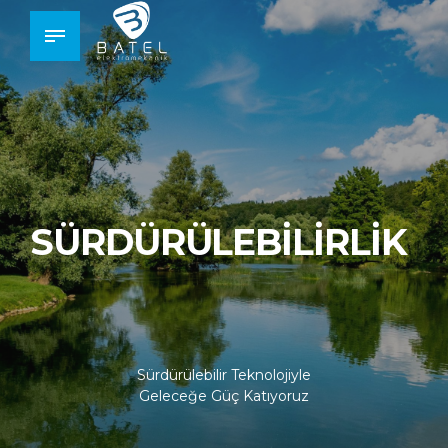
SÜRDÜRÜLEBİLİRLİK
Sürdürülebilir Teknolojiyle
Geleceğe Güç Katıyoruz