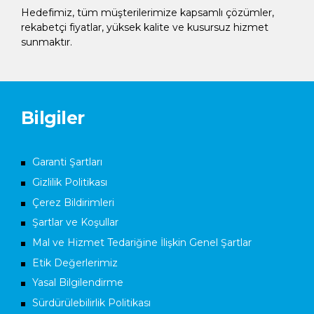
Hedefimiz, tüm müşterilerimize kapsamlı çözümler,
rekabetçi fiyatlar, yüksek kalite ve kusursuz hizmet
sunmaktır.
Bilgiler
Garanti Şartları
Gizlilik Politikası
Çerez Bildirimleri
Şartlar ve Koşullar
Mal ve Hizmet Tedariğine İlişkin Genel Şartlar
Etik Değerlerimiz
Yasal Bilgilendirme
Sürdürülebilirlik Politikası