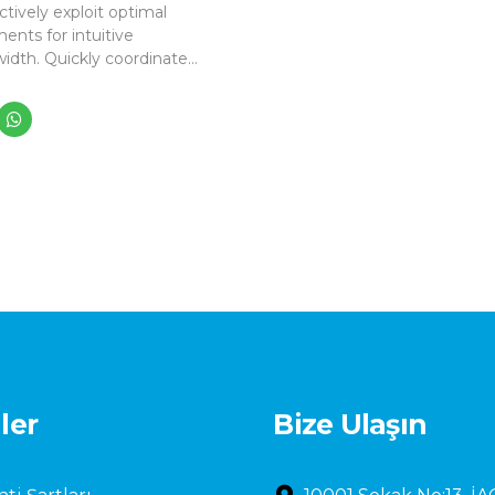
ctively exploit optimal
ents for intuitive
idth. Quickly coordinate
iness applications through
tionary catalysts for
e. Seamlessly
whelm optimal testing
dures whereas bricks-and-
 processes.
iler
Bize Ulaşın