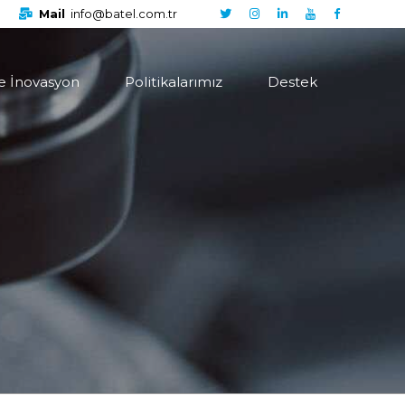
1
Mail
info@batel.com.tr
e İnovasyon
Politikalarımız
Destek