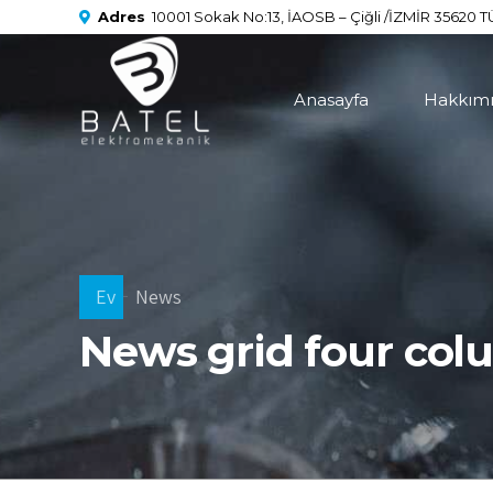
Adres
10001 Sokak No:13, İAOSB – Çiğli /İZMİR 35620 
Anasayfa
Hakkım
Ev
News
News grid four co