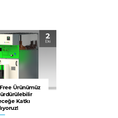
2
Eki
 Free Ürünümüz
Sürdürülebilir
eceğe Katkı
ıyoruz!