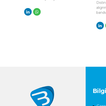
Distin
e-business applications through
alignm
revolutionary catalysts for
bandw
change. Seamlessly
e-bus
underwhelm optimal testing
revolu
procedures whereas bricks-and-
chang
clicks processes.
under
proce
clicks
Bilg