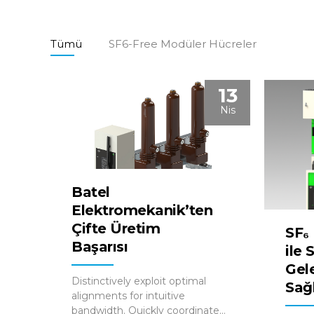
Tümü
SF6-Free Modüler Hücreler​
13
Nis
Batel
Elektromekanik’ten
Çifte Üretim
SF₆
Başarısı
ile 
Gel
Distinctively exploit optimal
Sağl
alignments for intuitive
bandwidth. Quickly coordinate