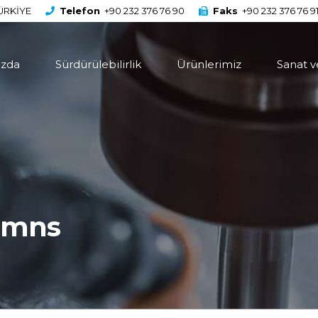
TÜRKİYE
Telefon
+90 232 376 76 90
Faks
+90 232 376 76 9
ızda
Sürdürülebilirlik
Ürünlerimiz
Sanat v
lumns